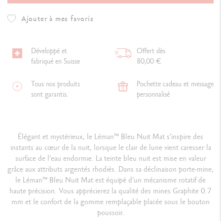
Ajouter à mes favoris
Développé et
Offert dès
fabriqué en Suisse
80,00 €
Tous nos produits
Pochette cadeau et message
sont garantis.
personnalisé
É
légant et mystérieux, le Léman
™
Bleu Nuit Mat s’inspire des
instants au cœur de la nuit, lorsque le clair de lune vient caresser la
surface de l’eau endormie. La teinte bleu nuit est mise en valeur
grâce aux attributs argentés rhodiés. Dans sa déclinaison porte-mine,
le Léman
™
Bleu Nuit Mat est équipé d’un mécanisme rotatif de
haute précision. Vous apprécierez la qualité des mines Graphite 0.7
mm et le confort de la gomme remplaçable placée sous le bouton
poussoir.