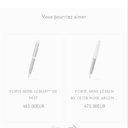
Vous pourriez aimer
NORMES LÉGALES
Swiss Made
RÉFÉRENCE DU PRODUIT
Réf.
4769.449
PORTE-MINE LÉMAN™ DE
PORTE-MINE LÉMAN
NUIT
BICOLOR NOIR ARGENTÉ
RHODIÉ
485.00EUR
475.00EUR