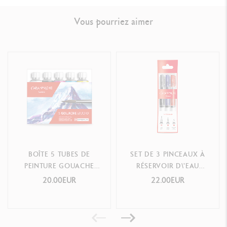
Vous pourriez aimer
BOÎTE 5 TUBES DE
SET DE 3 PINCEAUX À
PEINTURE GOUACHE
RÉSERVOIR D\'EAU
STUDIO 10 ML
(LARGE, MÉDIUM,
20.00EUR
22.00EUR
FEUTRE)