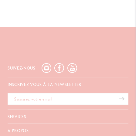
SUIVEZ-NOUS
INSCRIVEZ-VOUS À LA NEWSLETTER
ion des Cookies
SERVICES
internet utilise des cookies permettent d’assurer le
ment du site, mesurer sa fréquentation, afficher des
E-Carte Cadeau
A PROPOS
 personnalisées, réaliser des campagnes ciblées. Vous
Paiements