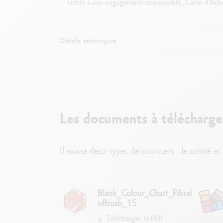
Fidèle à son engagement responsable, Caran d’Ache 
Détails techniques
Mèche pince
Les documents à télécharge
Il existe deux types de nuanciers : le coloré e
Idéal pour le lett
Blank_Colour_Chart_Fibral
oBrush_15
Télécharger le PDF