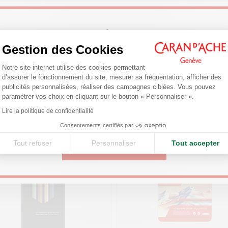
Boîte iconique en métal rouge durable et réutilisable
Fourreau en carton – nuancier à colorier à l’intérieur du fourreau
Welcome!
Dimensions : 210 x 170 x 10 mm
Poids : 290 g
Gestion des Cookies
Plateforme de Gestion du Consentemen
Are you in the right e-boutique?
Notre site internet utilise des cookies permettant
NORMES LÉGALES
Vous pourriez aimer
d’assurer le fonctionnement du site, mesurer sa fréquentation, afficher des
Confirm your shipping country before placing an order.
publicités personnalisées, réaliser des campagnes ciblées. Vous pouvez
Swiss Made, CE
paramétrer vos choix en cliquant sur le bouton « Personnaliser ».
Axeptio consent
Lire la politique de confidentialité
United States
RÉFÉRENCE DU PRODUIT
Consentements certifiés par
Réf. 186.315
Tout refuser
Personnaliser
Tout accepter
CONTINUE