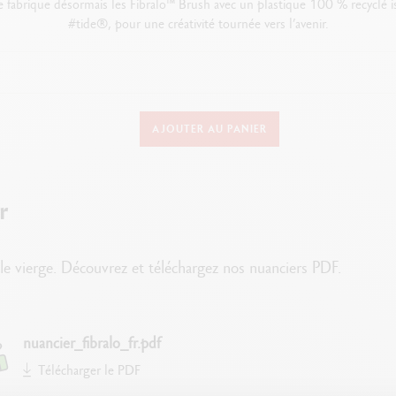
fabrique désormais les Fibralo™ Brush avec un plastique 100 % recyclé i
#tide®, pour une créativité tournée vers l’avenir.
DÉTAILS DE L’ASSORTIMENT
AJOUTER AU PANIER
Boîtes métal de 15 feutres
Feutre soluble à l’eau, application à sec ou humide
au souple et résistante qui reprend sa forme initiale, largeur de trait d
r
15 couleurs lumineuses et transparentes
Corps et capuchon en plastique 100% recyclé issu des régions côtières
t le vierge. Découvrez et téléchargez nos nuanciers PDF.
TECHNIQUES D'UTILISATION
rage, la calligraphie créative, les mangas, croquis, carnets et pour obtenir d
nuancier_fibralo_fr.pdf
Télécharger le PDF
PACKAGING