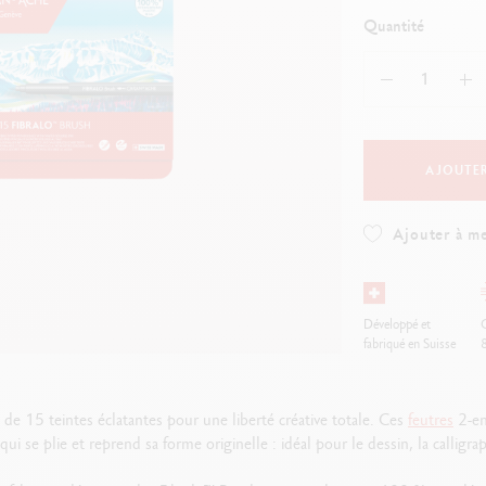
oir tout
Voir tout
ibralo™
Graphite Line
Quantité
wisscolor
Technograph
oir tout
Voir tout
AJOUTER
Ajouter à me
Développé et
O
fabriqué en Suisse
de 15 teintes éclatantes pour une liberté créative totale. Ces
feutres
2-en-
 se plie et reprend sa forme originelle : idéal pour le dessin, la calligraph