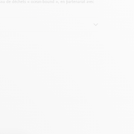
ssu de déchets « ocean-bound », en partenariat avec
e 0.5 à 5 mm
es effets aquarelle