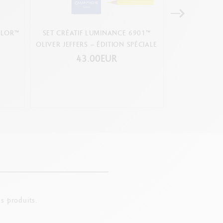
OLOR™
SET CRÉATIF LUMINANCE 6901™
BOÎTE 18
OLIVER JEFFERS – ÉDITION SPÉCIALE
43.00EUR
4
s produits.