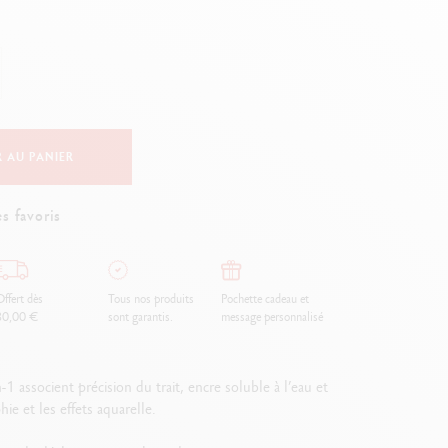
Creative Box
Set Créatif Oliver Jeffers
Set Botanique Julie thomas
Set de lettering Rylsee
Malette de voyage Swisscolor
Voir tout
 AU PANIER
s favoris
ffert dès
Tous nos produits
Pochette cadeau et
80,00 €
sont garantis.
message personnalisé
1 associent précision du trait, encre soluble à l’eau et
ie et les effets aquarelle.