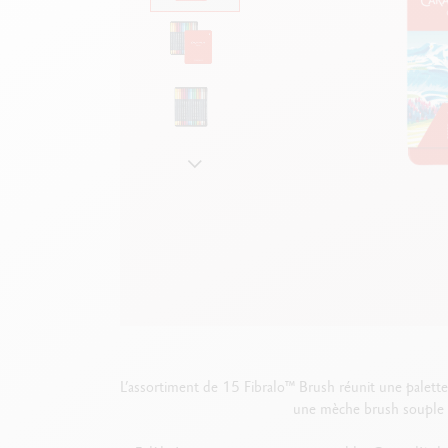
Boîte en métal vide
V
F
Voir tout
S
V
L’assortiment de 15 Fibralo™ Brush réunit une palette 
une mèche brush souple qui