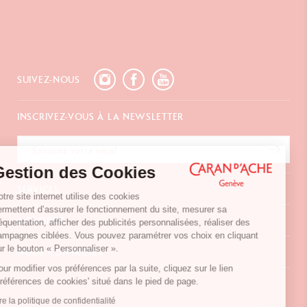
SUIVEZ-NOUS
INSCRIVEZ-VOUS À LA NEWSLETTER
Gestion des Cookies
SERVICES
Notre site internet utilise des cookies
permettent d’assurer le fonctionnement du site, mesurer sa
E-Carte Cadeau
A PROPOS
fréquentation, afficher des publicités personnalisées, réaliser des
Paiements
campagnes ciblées. Vous pouvez paramétrer vos choix en cliquant
Livraison
FAQ
sur le bouton « Personnaliser ».
NOUS CONTACTER
Retours
La Maison
Pour modifier vos préférences par la suite, cliquez sur le lien
Emballages Cadeaux
Points de vente
Chemin du Foron 19
'Préférences de cookies' situé dans le pied de page.
Cadeaux d'affaires
Inspiration
Po Box 332
Extension de garantie
Carrières
Lire la politique de confidentialité
CH-1226 Thônex-Genève