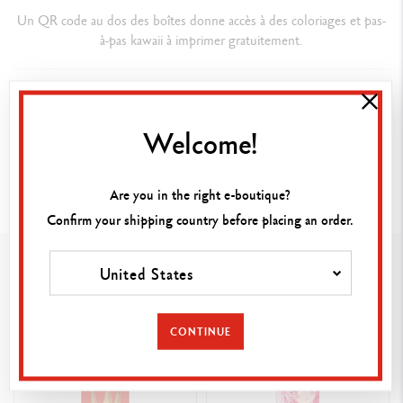
Un QR code au dos des boîtes donne accès à des coloriages et pas-
à-pas kawaii à imprimer gratuitement.
Détails techniques
DÉTAILS DE L’ASSORTIMENT
Welcome!
12 crayons de couleurs Swisscolor aquarellables thèmatique Kawaii :
AJOUTER AU PANIER
Cute Animals
Are you in the right e-boutique?
Mine tendre et aquarellable de 2.8 mm
Confirm your shipping country before placing an order.
Couleurs lumineuses et intenses
Vous pourriez aimer
Corps hexagonale
United States
Vernis écologique à base d’eau de la couleur de la mine
CONTINUE
PACKAGING
Boîtes en carton avec système eurohanger
Dimensions : 197 x 90 x 10 mm