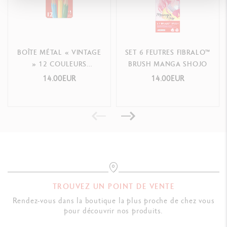
Poids : 70 g (11 g sans produits)
NORMES LÉGALES
BOÎTE MÉTAL « VINTAGE
SET 6 FEUTRES FIBRALO™
Swiss Made, CE, FSC™
» 12 COULEURS
BRUSH MANGA SHOJO
AQUARELLABLES
14.00EUR
14.00EUR
RÉFÉRENCE DU PRODUIT
Réf.1285.803
TROUVEZ UN POINT DE VENTE
Rendez-vous dans la boutique la plus proche de chez vous
pour découvrir nos produits.