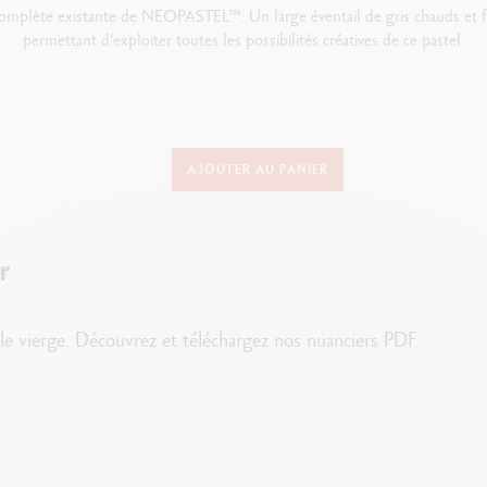
mplète existante de NEOPASTEL™. Un large éventail de gris chauds et fr
permettant d'exploiter toutes les possibilités créatives de ce pastel.
DÉTAILS DU PASTEL
AJOUTER AU PANIER
Pastel à l'huile rond permanent
Diamètre : 10 mm x 68 mm
r
Texture tendre et veloutée qui ne poudroie pas
Indication de la tenue à la lumière et numéro d'identification de la couleur
t le vierge. Découvrez et téléchargez nos nuanciers PDF.
Pigments extra-fins et huile inerte
Soluble à l'essence de térébenthine