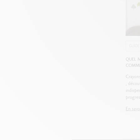
GUIDE
QUEL M
COMMEN
Crayons
; découv
indispe
progres
En savo