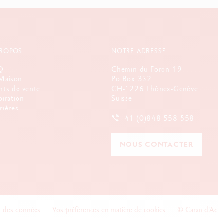
PROPOS
NOTRE ADRESSE
Q
Chemin du Foron 19
Maison
Po Box 332
nts de vente
CH-1226 Thônex-Genève
piration
Suisse
rières
+41 (0)848 558 558
NOUS CONTACTER
n des données
Vos préférences en matière de cookies
© Caran d'A