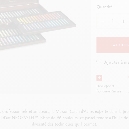
oir tout
Voir tout
ibralo™
Graphite Line
Quantité
wisscolor
Technograph
oir tout
Voir tout
AJOUTER
Ajouter à me
Développé et
O
fabriqué en Suisse
 professionnels et amateurs, la Maison Caran d’Ache, experte dans la prod
l d’art NEOPASTEL™. Riche de 96 couleurs, ce pastel tendre à l’huile de qua
diversité des techniques qu’il permet.