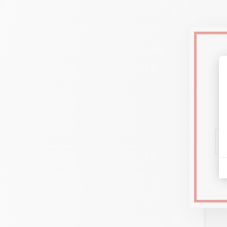
E
s
Sé
3 plateaux amovibl
M
élanges illimités,