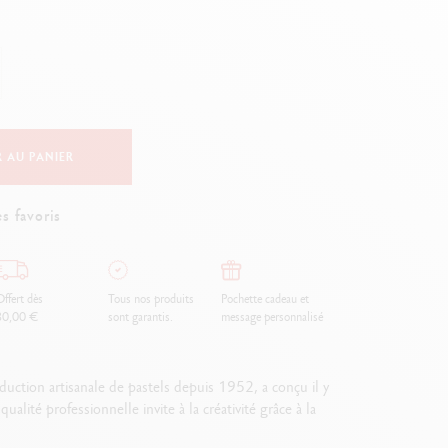
Creative Box
Set Créatif Oliver Jeffers
Set Botanique Julie thomas
Set de lettering Rylsee
Malette de voyage Swisscolor
Voir tout
 AU PANIER
s favoris
ffert dès
Tous nos produits
Pochette cadeau et
80,00 €
sont garantis.
message personnalisé
uction artisanale de pastels depuis 1952, a conçu il y
lité professionnelle invite à la créativité grâce à la