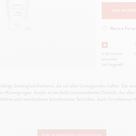
Alles ansehen
ibralo™
Graphite Line
DEM WAREN
wisscolor
Technograph
lles ansehen
Alles ansehen
Meine Favor
In der Schweiz
G
entwickelt
und hergestellt
rfähige Seidenglanz-Farbtöne, die auf allen Untergründen haften. Die in
s Malvergnügen. Acrylic ist ein leicht anzuwendendes Produkt, das allen z
 Malerei und verschiedener künstlerischer Techniken. Auch für erfahrene 
DETAILS DER FARBE
DEM WARENKORB HINZUFÜGEN