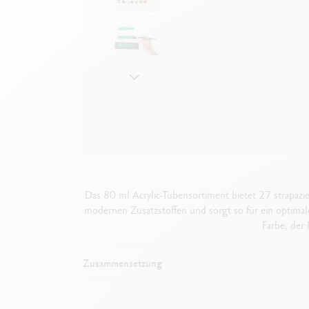
Leere Metallhüllen
F
Alles ansehen
S
A
Das 80 ml Acrylic-Tubensortiment bietet 27 strapazie
modernen Zusatzstoffen und sorgt so für ein optimale
Farbe, der
Zusammensetzung