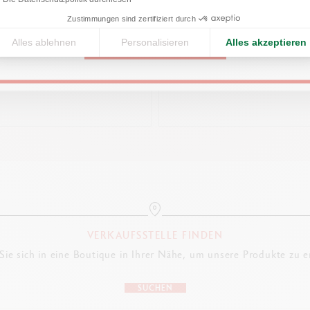
United States
Zustimmungen sind zertifiziert durch
UBE 250 ML ACRYLIC GOLD
GESETZLICHE VORSCHRIFTEN
TUBE 250 ML GOUACHE ST
ZITRONENGELB
Swiss Made, CE / UKCA
Alles ablehnen
Personalisieren
Alles akzeptieren
CONTINUE
22,00€
17,00€
PRODUKTREFERENZ
Ref.2820.001
VERKAUFSSTELLE FINDEN
ie sich in eine Boutique in Ihrer Nähe, um unsere Produkte zu 
SUCHEN