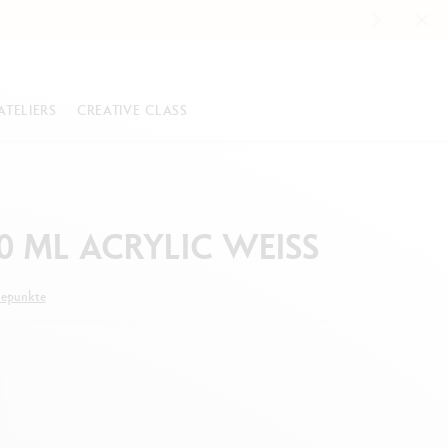
ATELIERS
CREATIVE CLASS
UBEHÖR
KOLLEKTIONEN HAUTE ÉCRITURE
PASTELLE
e
d Nespresso
Ecridor™
Neoart™ 6901
0 ML ACRYLIC WEISS
 der Herstellung unserer
Léman™
Pastels Pencils
ntstifte
pfe
menstift
Varius™
Neopastel™
aliserte Geschenke
uepunkte
Limitierte Editionen
Neocolor™ I
on Varius™ Edelweiss
Sondereditionen
Neocolor™ II Aquarelle
ie Swiss Made-Philosophie
Alles ansehen
Alles ansehen
KREATIVE SETS