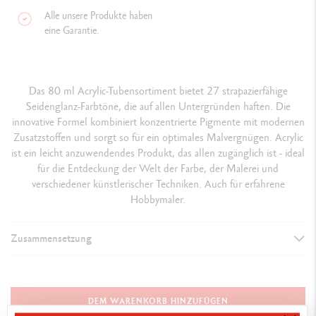
Alle unsere Produkte haben
eine Garantie.
Das 80 ml Acrylic-Tubensortiment bietet 27 strapazierfähige
Seidenglanz-Farbtöne, die auf allen Untergründen haften. Die
innovative Formel kombiniert konzentrierte Pigmente mit modernen
Zusatzstoffen und sorgt so für ein optimales Malvergnügen. Acrylic
ist ein leicht anzuwendendes Produkt, das allen zugänglich ist - ideal
für die Entdeckung der Welt der Farbe, der Malerei und
verschiedener künstlerischer Techniken. Auch für erfahrene
Hobbymaler.
Zusammensetzung
DETAILS DER FARBE
Format 80 ml
DEM WARENKORB HINZUFÜGEN
Gleichmässig satiniertes Aussehen