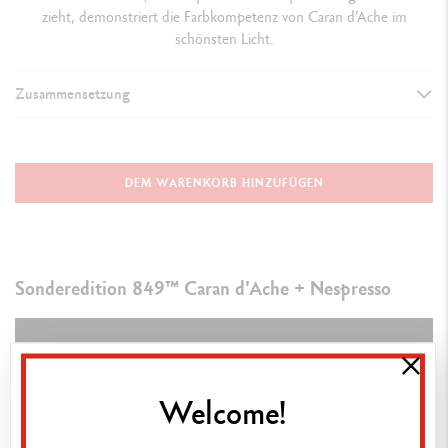
zieht, demonstriert die Farbkompetenz von Caran d’Ache im
schönsten Licht.
Zusammensetzung
AUSFÜHRUNG DES SCHREIBGERÄTS
Kugelschreiber
DEM WARENKORB HINZUFÜGEN
SCHAFT
Sechseckiger Schaft aus leichtem, robustem Aluminium von
recycelten Nespresso-Kapseln
Sonderedition 849™ Caran d'Ache + Nespresso
Blaue Farbe, inspiriert von der Kapsel „Kazaar“, und metallische
Optik, die durch einen Lackierungsprozess mit Perlmutt erzielt wird
Gravur „A RECYCLING STORY IS IN YOUR HANDS“
Welcome!
Clip und Knopf aus Metall