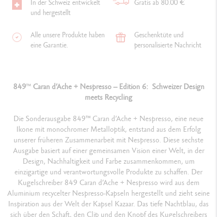
In der Schweiz entwickelt
Gratis ab 80.00 €
und hergestellt
Alle unsere Produkte haben
Geschenktüte und
eine Garantie.
personalisierte Nachricht
849
™
Caran d’Ache + Nespresso – Edition 6: Schweizer Design
meets Recycling
Die Sonderausgabe 849™ Caran d’Ache + Nespresso, eine neue
Ikone mit monochromer Metalloptik, entstand aus dem Erfolg
unserer früheren Zusammenarbeit mit Nespresso. Diese sechste
Ausgabe basiert auf einer gemeinsamen Vision einer Welt, in der
Design, Nachhaltigkeit und Farbe zusammenkommen, um
einzigartige und verantwortungsvolle Produkte zu schaffen. Der
Kugelschreiber 849 Caran d’Ache + Nespresso wird aus dem
Aluminium recycelter Nespresso-Kapseln hergestellt und zieht seine
Inspiration aus der Welt der Kapsel Kazaar. Das tiefe Nachtblau, das
sich über den Schaft, den Clip und den Knopf des Kugelschreibers