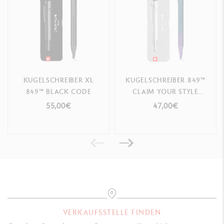
GESETZLICHE VORSCHRIFTEN
Swiss Made
PRODUKTREFERENZ
KUGELSCHREIBER XL
KUGELSCHREIBER 849™
Ref. NM0849.149
849™ BLACK CODE
CLAIM YOUR STYLE
MEERVIOLETT -
55,00€
47,00€
SONDEREDITION
VERKAUFSSTELLE FINDEN