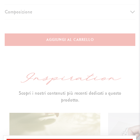
Composizione
TYPE OF WRITING INSTRUMENT
Mechanical Pencil
AGGIUNGI AL CARRELLO
Length
:
136.2 mm & D
iameter: 9.7 mm
MECHANICAL PENCIL BODY
Round brass
body and cap lacquered in deep black
Scopri i nostri contenuti più recenti dedicati a questo
Caran d’Ache logo and Swiss Made engraved on the ring
prodotto.
Gold-plated
push-button,
carrying a Caran d’Ache isotype
(black
lacquered hexagon
)
Gold-plated
, hinged clip