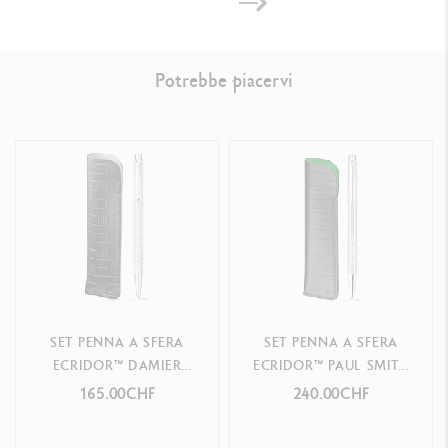
Potrebbe piacervi
LEGAL STANDARDS
Swiss Made
PRODUCT REFERENCE
Ref.
4769.282
SET PENNA A SFERA
SET PENNA A SFERA
ECRIDOR™ DAMIER
ECRIDOR™ PAUL SMITH
GRIGIO ARGENTO &
GRIGIO ARGENTO &
165.00CHF
240.00CHF
ASTUCCIO IN PELLE
ASTUCCIO IN PELLE
NERA
NERA