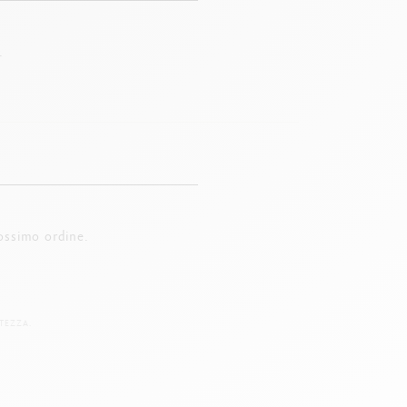
.
ossimo ordine.
TEZZA.