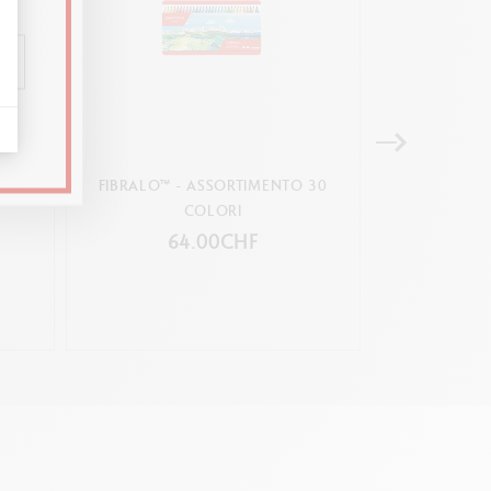
BRALO™
FIBRALO™ - ASSORTIMENTO 30
ASSORTIME
COLORI
CREATIVE BO
64.00CHF
20