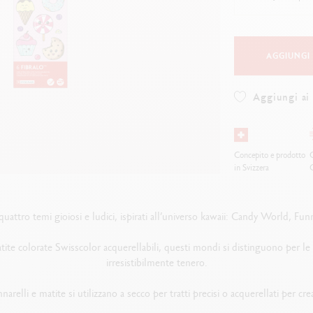
uarda tutto
Guarda tutto
ibralo™
Graphite Line
wisscolor
Technograph
uarda tutto
Guarda tutto
AGGIUNGI
Aggiungi ai 
Concepito e prodotto
O
in Svizzera
e quattro temi gioiosi e ludici, ispirati all’universo kawaii: Candy World,
ite colorate Swisscolor acquerellabili, questi mondi si distinguono per le lo
irresistibilmente tenero.
nnarelli e matite si utilizzano a secco per tratti precisi o acquerellati per crea