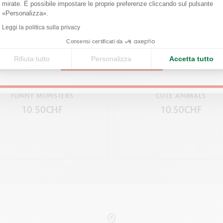
mirate. È possibile impostare le proprie preferenze cliccando sul pulsante
NORME LEGALI
Axeptio consent
«Personalizza».
Swiss Made, CE
United States
Leggi la politica sulla privacy
Consensi certificati da
RIFERIMENTO PRODOTTO
Rifiuta tutto
Personalizza
Accetta tutto
CONTINUE
Rif. 185.802
AWAII 6 PENNARELLI FIBRALO™
SET KAWAII 6 PENNARELLI FI
FUNNY MONSTERS
CUTE ANIMALS
10.50CHF
10.50CHF