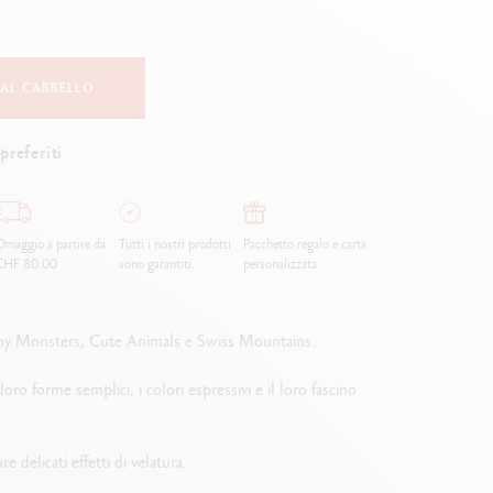
Creative Box
Set Creativo Oliver Jeffers
Set Botanico Julie Thomas
 AL CARRELLO
Set per Lettering Rylsee
Valigetta da viaggio Swisscolor
preferiti
Guarda tutto
maggio a partire da
Tutti i nostri prodotti
Pacchetto regalo e carta
CHF 80.00
sono garantiti.
personalizzata
 Funny Monsters, Cute Animals e Swiss Mountains.
ro forme semplici, i colori espressivi e il loro fascino
re delicati effetti di velatura.