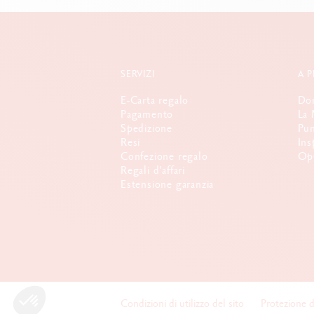
SERVIZI
A 
E-Carta regalo
Dom
Pagamento
La 
Spedizione
Pun
Resi
Ins
Confezione regalo
Opp
Regali d'affari
Estensione garanzia
Condizioni di utilizzo del sito
Protezione d