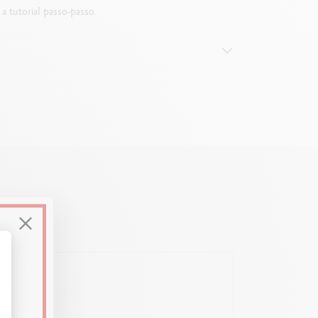
a tutorial passo-passo.
o
ee costiere
Personalizza le tue opzioni