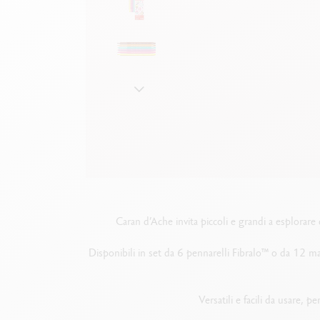
Scatola in metallo vuota
G
F
Guarda tutto
S
G
Caran d’Ache invita piccoli e grandi a esplorar
Disponibili in set da 6 pennarelli Fibralo™ o da 12 mat
Versatili e facili da usare, pe