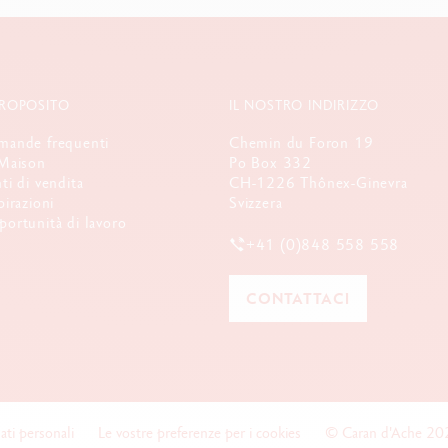
PROPOSITO
IL NOSTRO INDIRIZZO
ande frequenti
Chemin du Foron 19
Maison
Po Box 332
ti di vendita
CH-1226 Thônex-Ginevra
pirazioni
Svizzera
ortunità di lavoro
+41 (0)848 558 558
CONTATTACI
ati personali
Le vostre preferenze per i cookies
© Caran d'Ache 20