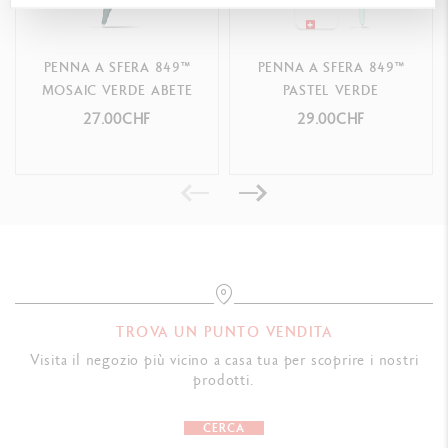
PACKAGING
PENNA A SFERA 849™
PENNA A SFERA 849™
Scatola in cartone stampata con i colori e il motivo dell’849™
MOSAIC VERDE ABETE
PASTEL VERDE
Tratto della penna a sfera 849™ su un lato
27.00CHF
29.00CHF
Dimensioni: 13.5 x 1.5 x 1.5 cm
Peso: 19 g (3 g senza prodotto)
NORME LEGALI
Swiss Made
RIFERIMENTI PRODOTTO
TROVA UN PUNTO VENDITA
Rif. NM0849.301
Visita il negozio più vicino a casa tua per scoprire i nostri
prodotti.
CERCA