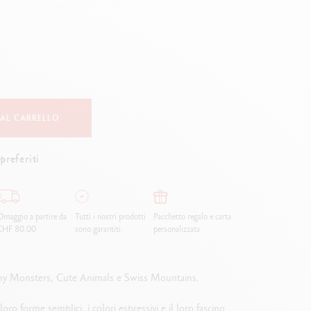
Creative Box
Set Creativo Oliver Jeffers
Set Botanico Julie Thomas
Set per Lettering Rylsee
Valigetta da viaggio Swisscolor
Guarda tutto
 AL CARRELLO
preferiti
maggio a partire da
Tutti i nostri prodotti
Pacchetto regalo e carta
CHF 80.00
sono garantiti.
personalizzata
 Funny Monsters, Cute Animals e Swiss Mountains.
ro forme semplici, i colori espressivi e il loro fascino