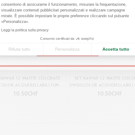
Are you in the right e-boutique?
consentono di assicurarne il funzionamento, misurare la frequentazione,
Dimensioni: 197 x 90 x 10 mm
visualizzare contenuti pubblicitari personalizzati e realizzare campagne
Confirm your shipping country before placing an order.
Peso: 70 g (11 g senza prodotti)
mirate. È possibile impostare le proprie preferenze cliccando sul pulsante
Axeptio consent
«Personalizza».
United States
Leggi la politica sulla privacy
NORME LEGALI
Consensi certificati da
Swiss Made, CE, FSC™
Rifiuta tutto
Personalizza
Accetta tutto
CONTINUE
RIFERIMENTO PRODOTTO
Ref. 1285.803
 KAWAII 12 MATITE COLORATE
SET KAWAII 12 MATITE COLO
COLOR ACQUERELLABILI FUNNY
SWISSCOLOR ACQUERELLABILI
MONSTERS
WORLD
10.50CHF
10.50CHF