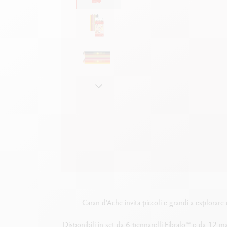
Scatola in metallo vuota
G
F
Guarda tutto
S
G
Caran d’Ache invita piccoli e grandi a esplorar
Disponibili in set da 6 pennarelli Fibralo™ o da 12 mat