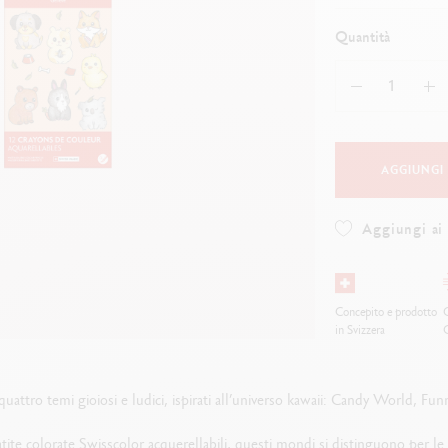
uarda tutto
Guarda tutto
ibralo™
Graphite Line
Quantità
wisscolor
Technograph
uarda tutto
Guarda tutto
AGGIUNGI
Aggiungi ai 
Concepito e prodotto
O
in Svizzera
e quattro temi gioiosi e ludici, ispirati all’universo kawaii: Candy World,
ite colorate Swisscolor acquerellabili, questi mondi si distinguono per le lo