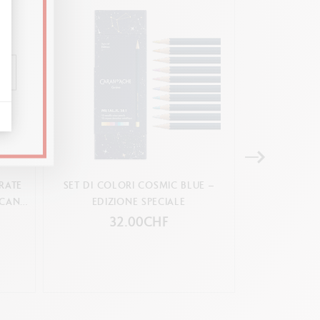
RATE
SET DI COLORI COSMIC BLUE –
SCATOLA CON 
 CANDY
EDIZIONE SPECIALE
BICOLORI & 1
32.00CHF
3