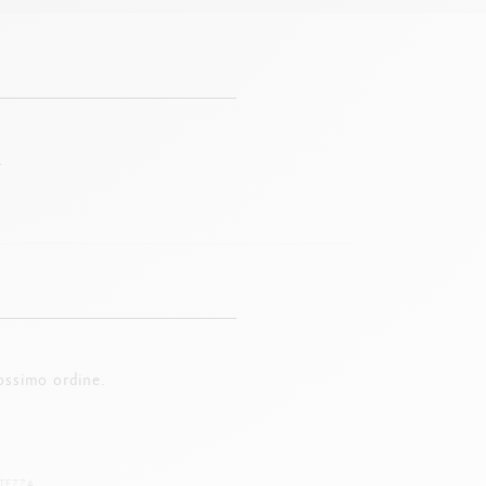
.
ossimo ordine.
TEZZA.