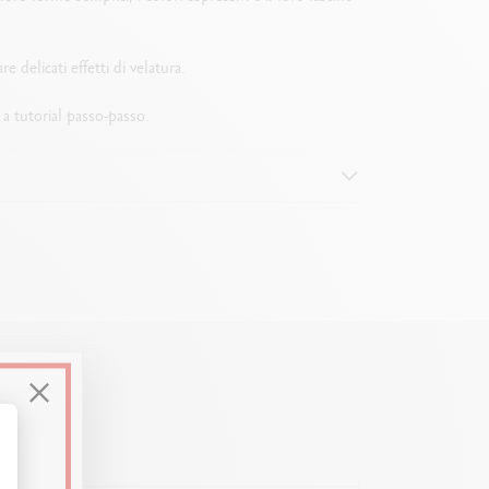
re delicati effetti di velatura.
a tutorial passo-passo.
Personalizza le tue opzioni