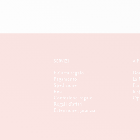
SERVIZI
A 
E-Carta regalo
Dom
Pagamento
La 
Spedizione
Pun
Resi
Ins
Confezione regalo
Opp
Regali d'affari
Estensione garanzia