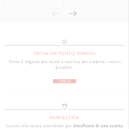
INDICAZIONI LEGALI
Swiss Made, CE / UKCA
RIFERIMENTO PRODOTTO
Rif. 2820.003
TROVA UN PUNTO VENDITA
Visita il negozio più vicino a casa tua per scoprire i nostri
prodotti.
CERCA
NEWSLETTER
Iscriviti alla nostra newsletter per
beneficiare di uno sconto