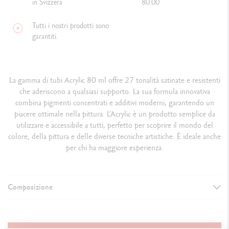
in Svizzera
80.00
Tutti i nostri prodotti sono
garantiti.
La gamma di tubi Acrylic 80 ml offre 27 tonalità satinate e resistenti
che aderiscono a qualsiasi supporto. La sua formula innovativa
combina pigmenti concentrati e additivi moderni, garantendo un
piacere ottimale nella pittura. L’Acrylic è un prodotto semplice da
utilizzare e accessibile a tutti, perfetto per scoprire il mondo del
colore, della pittura e delle diverse tecniche artistiche. È ideale anche
per chi ha maggiore esperienza.
Composizione
DETTAGLI SULLA PITTURA
Formato 80 ml