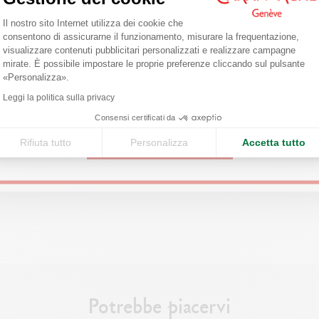
Piattaforma di Gestione del Consenso: 
Il nostro sito Internet utilizza dei cookie che
Are you in the right e-boutique?
consentono di assicurarne il funzionamento, misurare la frequentazione,
visualizzare contenuti pubblicitari personalizzati e realizzare campagne
Confirm your shipping country before placing an order.
mirate. È possibile impostare le proprie preferenze cliccando sul pulsante
Axeptio consent
«Personalizza».
United States
Leggi la politica sulla privacy
Consensi certificati da
Rifiuta tutto
Personalizza
Accetta tutto
CONTINUE
Potrebbe piacervi