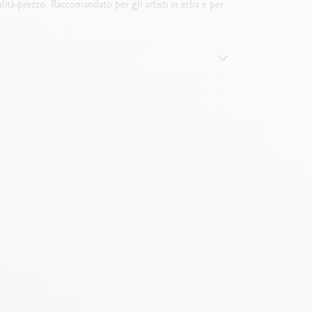
alità-prezzo. Raccomandato per gli artisti in erba e per
ce
ile
iformi su superfici più estese