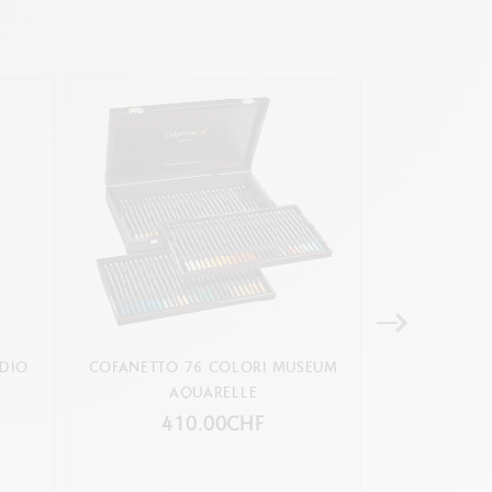
UDIO
COFANETTO 76 COLORI MUSEUM
SET DI 3 PEN
AQUARELLE
PER L'ACQU
PE
410.00CHF
1