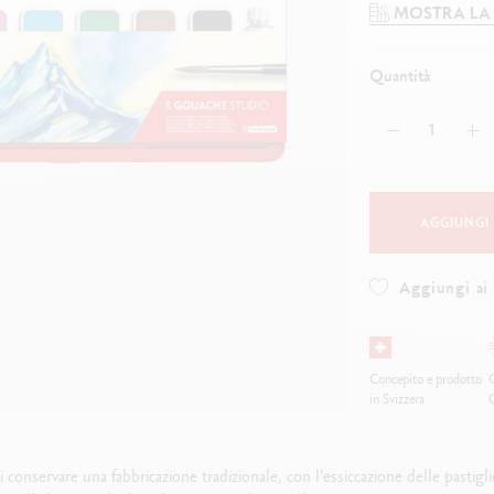
uarda tutto
Guarda tutto
MOSTRA LA
ibralo™
Graphite Line
wisscolor
Technograph
uarda tutto
Guarda tutto
Quantità
AGGIUNGI
Aggiungi ai 
Concepito e prodotto
O
in Svizzera
di conservare una fabbricazione tradizionale, con l'essiccazione delle pastiglie 