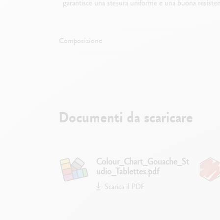
garantisce una stesura uniforme e una buona resistenza 
Composizione
Documenti da scaricare
E
Colour_Chart_Gouache_St
udio_Tablettes.pdf
Scarica il PDF
P
i
Pastiglie cotte lentamente, t