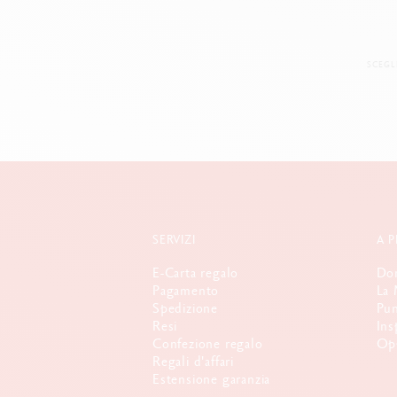
SCEGL
SERVIZI
A 
E-Carta regalo
Dom
Pagamento
La 
Spedizione
Pun
Resi
Ins
Confezione regalo
Opp
Regali d'affari
Estensione garanzia