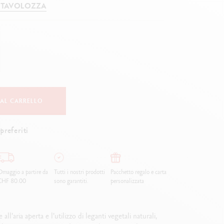
 TAVOLOZZA
Creative Box
Set Creativo Oliver Jeffers
Set Botanico Julie Thomas
Set per Lettering Rylsee
Valigetta da viaggio Swisscolor
Guarda tutto
 AL CARRELLO
preferiti
maggio a partire da
Tutti i nostri prodotti
Pacchetto regalo e carta
CHF 80.00
sono garantiti.
personalizzata
all'aria aperta e l'utilizzo di leganti vegetali naturali,