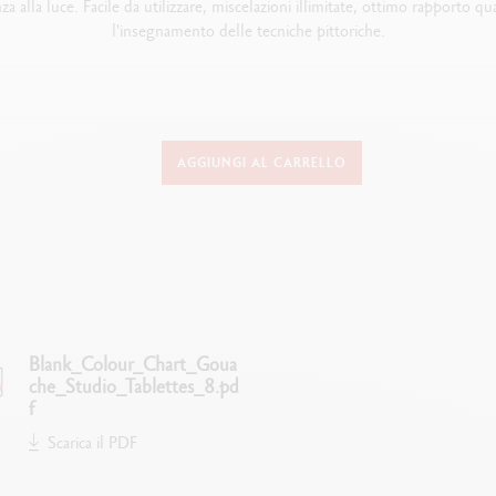
alla luce. Facile da utilizzare, miscelazioni illimitate, ottimo rapporto qu
l'insegnamento delle tecniche pittoriche.
DETTAGLI SULLA PITTURA
AGGIUNGI AL CARRELLO
7 colori in pastiglie, 1 tubetto di bianco, 1 pennello
Tempera con legante naturale, senza plastificanti, solubile in acqua
levata concentrazione di pigmenti, colori luminosi, buona resistenza alla lu
Ottimo rapporto qualità-prezzo
Scatola in metallo, pratica ed ecologica
Blank_Colour_Chart_Goua
che_Studio_Tablettes_8.pd
TECNICHE DI UTILIZZO
f
Scarica il PDF
ttura opaca e trasparente su carta o cartone, facile da miscelare, acquerellab
agliate e essiccate all'aria aperta, per dettagli vivi e luminosi o stesure un