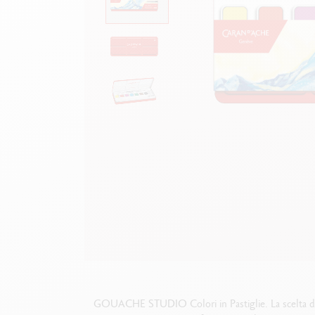
Scatola in metallo vuota
G
F
Guarda tutto
S
G
GOUACHE STUDIO
Colori in Pastiglie
. La scelta 