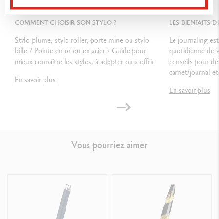
GUIDE
GUIDE
Livré avec garantie - mode d'emploi
COMMENT CHOISIR SON STYLO ?
LES BIENFAITS 
NORMES LÉGALES
Stylo plume, stylo roller, porte-mine ou stylo
Le journaling est
bille ? Pointe en or ou en acier ? Guide pour
quotidienne de 
Swiss Made
mieux connaître les stylos, à adopter ou à offrir.
conseils pour déb
carnet/journal et 
En savoir plus
RÉFÉRENCE DU PRODUIT
En savoir plus
Réf. 1652.481
Vous pourriez aimer