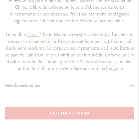
genevoise magnifient les plus nobles matières comme la laque de
Chine, la fibre de carbone ou le bois d’ébène sur les corps
d’instruments de ces créations. Précision, technicité et élégance
signent cette collection au confort d’écriture incomparable.
Le modèle
Varius
™
Peter Marino, créé spécialement par l’architecte,
s’inscrit parfaitement dans l’esprit de cet homme à la personnalité
résolument moderne. Le corps de ces instruments de Haute Ecriture
se pare de cuir, travaillé pour offrir un confort inédit. Comme un clin
d’œil au monde de la mode que Peter Marino affectionne, une fine
couture de couleur grise s’entrelace sur toute la longueur.
Détails techniques
VERSION D'INSTRUMENT D'ÉCRITURE
Stylo Plume
AJOUTER AU PANIER
Capuchon fermé : 136.3 mm
Sans capuchon : 128.2 mm
Capuchon à l'arrière : 171.9 mm