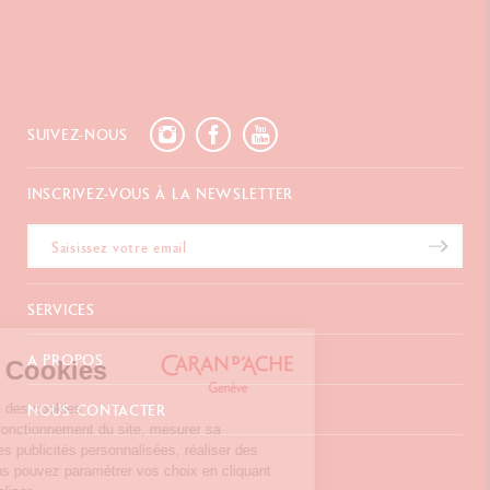
SUIVEZ-NOUS
INSCRIVEZ-VOUS À LA NEWSLETTER
SERVICES
E-Carte Cadeau
A PROPOS
Gestion des Cookies
Paiements
Livraison
FAQ
Notre site internet utilise des cookies
NOUS CONTACTER
Retours
La Maison
permettant d’assurer le fonctionnement du site, mesurer sa
Emballages Cadeaux
Points de vente
fréquentation, afficher des publicités personnalisées, réaliser des
Chemin du Foron 19
Cadeaux d'affaires
Inspiration
campagnes ciblées. Vous pouvez paramétrer vos choix en cliquant
Po Box 332
Extension de garantie
Carrières