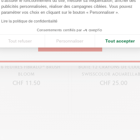
d’assurer le fonctionnement du site, mesurer sa fréquentation, afficher des
Poids : 60 g (10 g sans produits)
Confirm your shipping country before placing an order.
publicités personnalisées, réaliser des campagnes ciblées. Vous pouvez
paramétrer vos choix en cliquant sur le bouton « Personnaliser ».
Axeptio consent
NORMES LÉGALES
Lire la politique de confidentialité
United States
Swiss Made, CE
Consentements certifiés par
Tout refuser
Personnaliser
Tout accepter
CONTINUE
RÉFÉRENCE DU PRODUIT
Réf. 185.801
 6 FEUTRES FIBRALO™ BRUSH
BOÎTE 12 CRAYONS DE COU
BLOOM
SWISSCOLOR AQUARELLAB
MONTREUX JAZZ FESTIVA
CHF 11.50
CHF 25.00