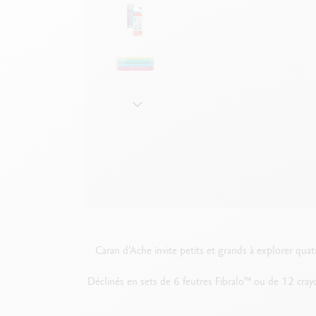
Boîte en métal vide
V
F
Voir tout
S
V
Caran d’Ache invite petits et grands à explorer qu
Déclinés en sets de 6 feutres Fibralo™ ou de 12 cray