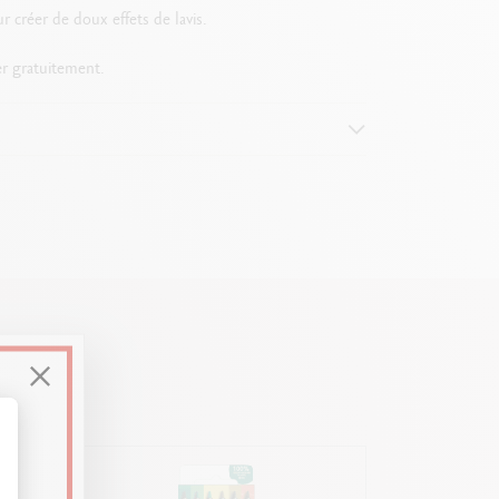
ur créer de doux effets de lavis.
er gratuitement.
ières
t : Personnalisez vos Options