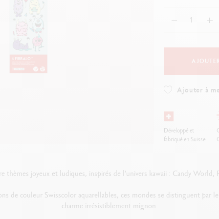
oir tout
Voir tout
ibralo™
Graphite Line
wisscolor
Technograph
oir tout
Voir tout
AJOUTER
Ajouter à me
Développé et
O
fabriqué en Suisse
atre thèmes joyeux et ludiques, inspirés de l’univers kawaii : Candy Worl
ons de couleur Swisscolor aquarellables, ces mondes se distinguent par leu
charme irrésistiblement mignon.