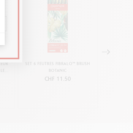
LEUR
SET 6 FEUTRES FIBRALO™ BRUSH
SET 6 FEUT
LE
BOTANIC
L
CHF 11.50
C