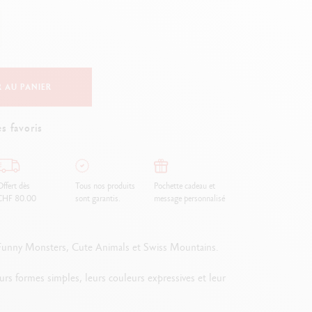
Creative Box
Set Créatif Oliver Jeffers
Set Botanique Julie thomas
Set de lettering Rylsee
Malette de voyage Swisscolor
 AU PANIER
Voir tout
s favoris
ffert dès
Tous nos produits
Pochette cadeau et
CHF 80.00
sont garantis.
message personnalisé
d, Funny Monsters, Cute Animals et Swiss Mountains.
rs formes simples, leurs couleurs expressives et leur