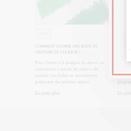
GUIDE
GUIDE
COMMENT CHOISIR UNE BOÎTE DE
QUEL M
CRAYONS DE COULEUR ?
COMMEN
Pour s’initier à la pratique du dessin ou
Crayons
commencer à manier les crayons de
; découv
couleur, nos boîtes et assortiments
indispe
proposent des palettes idéales.
progres
En savoir plus
En savo