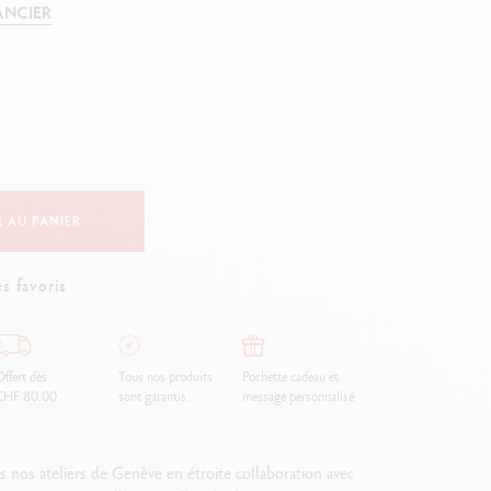
ANCIER
Creative Box
Set Créatif Oliver Jeffers
Set Botanique Julie thomas
Set de lettering Rylsee
Malette de voyage Swisscolor
Voir tout
 AU PANIER
s favoris
ffert dès
Tous nos produits
Pochette cadeau et
CHF 80.00
sont garantis.
message personnalisé
os ateliers de Genève en étroite collaboration avec