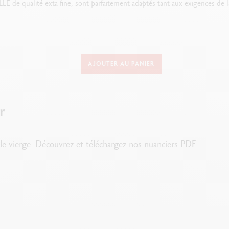
 qualité exta-fine, sont parfaitement adaptés tant aux exigences de la p
DÉTAILS DU CRAYON
AJOUTER AU PANIER
Corps en bois de cèdre de 1er choix certifié FSC™
inition mate, forme hexagonale,
capsule mate fidèle à la couleur de la mi
r
Numéro d'identification de la couleur
Indication de la tenue à la lumière
t le vierge. Découvrez et téléchargez nos nuanciers PDF.
DÉTAILS DE LA MINE
Mine aquarellable, tendre, onctueuse et résistante
Diamètre
Ø
3.8 mm permettant un tracé net et précis