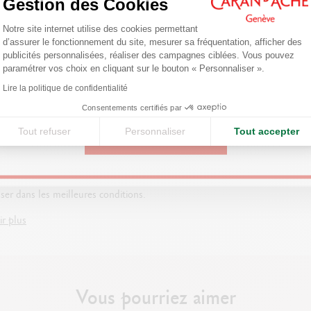
RÉFÉRENCE DU PRODUIT
Gestion des Cookies
Plateforme de Gestion du Consentemen
Are you in the right e-boutique?
Réf. 3510.340
Notre site internet utilise des cookies permettant
d’assurer le fonctionnement du site, mesurer sa fréquentation, afficher des
Confirm your shipping country before placing an order.
publicités personnalisées, réaliser des campagnes ciblées. Vous pouvez
paramétrer vos choix en cliquant sur le bouton « Personnaliser ».
Axeptio consent
Lire la politique de confidentialité
United States
ATÉRIEL UTILISER POUR
Consentements certifiés par
CER LE DESSIN ?
Tout refuser
Personnaliser
Tout accepter
CONTINUE
, papier, fusain, gomme, estompe
rez les outils et le matériel
nsable pour débuter le dessin et
ser dans les meilleures conditions.
ir plus
Vous pourriez aimer