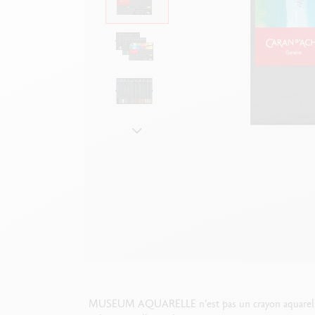
Boîte en métal vide
V
F
Voir tout
S
V
MUSEUM AQUARELLE n’est pas un crayon aquarellable 