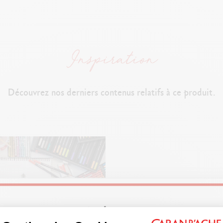
P
ouvoir couvrant maximum
Très f
orte concentration pigmentaire
TECHNIQUES D'UTILISATION
Dessins à sec ou humides sur tous supports (papier, carton)
Découvrez nos derniers contenus relatifs à ce produit.
Aquarelle, lavis, hachures, dégradés, mélanges illimités
Pour des
traits précis, des effets de glacis ou de flou
NORMES LÉGALES
Swiss Made, FSC™
Welcome!