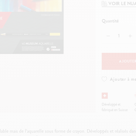
oir tout
Voir tout
VOIR LE NU
ibralo™
Graphite Line
wisscolor
Technograph
oir tout
Voir tout
Quantité
AJOUTER
Ajouter à me
Développé et
O
fabriqué en Suisse
mais de l’aquarelle sous forme de crayon. Développés et réalisés dans n