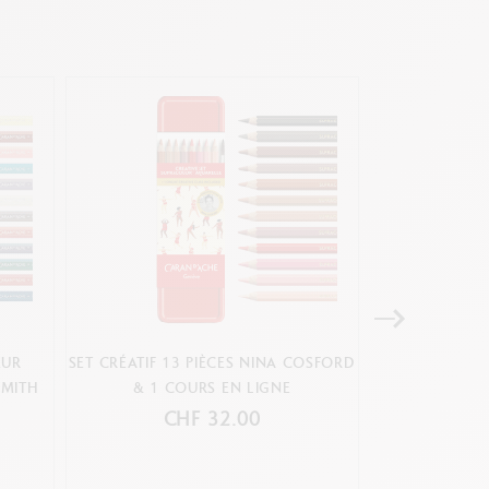
EUR
SET CRÉATIF 13 PIÈCES NINA COSFORD
BOÎTE 120
SMITH
& 1 COURS EN LIGNE
CHF 32.00
CH