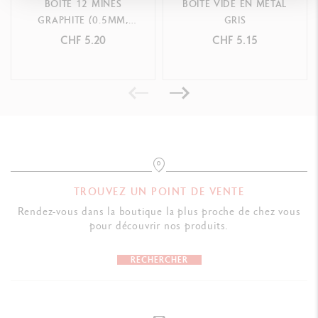
BOÎTE 12 MINES
BOÎTE VIDE EN MÉTAL
GRAPHITE (0.5MM,
GRIS
RÉFÉRENCE DU PRODUIT
0.7MM)
CHF 5.20
CHF 5.15
Réf. 8021.070
TROUVEZ UN POINT DE VENTE
Rendez-vous dans la boutique la plus proche de chez vous
pour découvrir nos produits.
RECHERCHER