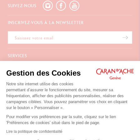
SUIVEZ-NOUS
INSCRIVEZ-VOUS À LA NEWSLETTER
SERVICES
E-Carte Cadeau
A PROPOS
Gestion des Cookies
Paiements
Livraison
FAQ
Notre site internet utilise des cookies
NOUS CONTACTER
Retours
La Maison
permettant d’assurer le fonctionnement du site, mesurer sa
Emballages Cadeaux
Points de vente
fréquentation, afficher des publicités personnalisées, réaliser des
Chemin du Foron 19
Cadeaux d'affaires
Inspiration
campagnes ciblées. Vous pouvez paramétrer vos choix en cliquant
Po Box 332
Extension de garantie
Carrières
sur le bouton « Personnaliser ».
CH-1226 Thônex-Genève
Suisse
Pour modifier vos préférences par la suite, cliquez sur le lien
+41 (0)848 558 558
'Préférences de cookies' situé dans le pied de page.
Conditions d'Utilisation du Site
Lire la politique de confidentialité
Protection des données