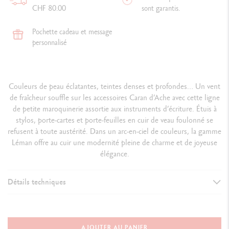
CHF 80.00
sont garantis.
Pochette cadeau et message
personnalisé
Couleurs de peau éclatantes, teintes denses et profondes… Un vent
de fraîcheur souffle sur les accessoires Caran d’Ache avec cette ligne
de petite maroquinerie assortie aux instruments d’écriture. Étuis à
stylos, porte-cartes et porte-feuilles en cuir de veau foulonné se
refusent à toute austérité. Dans un arc-en-ciel de couleurs, la gamme
Léman offre au cuir une modernité pleine de charme et de joyeuse
élégance.
Détails techniques
CAHIER
Attributs : métal palladié
AJOUTER AU PANIER