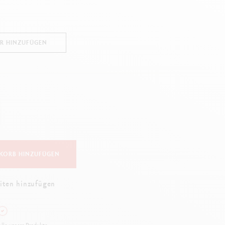
Creative Box
Kreativ-Set Oliver Jeffers
Botanisches-Set Julie Thomas
UR HINZUFÜGEN
Lettering-Set Rylsee
Reise-Set SWISSCOLOR
Alles ansehen
KORB HINZUFÜGEN
iten hinzufügen