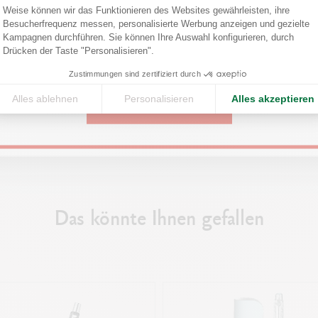
Weise können wir das Funktionieren des Websites gewährleisten, ihre
Confirm your shipping country before placing an order.
Swiss Made
Besucherfrequenz messen, personalisierte Werbung anzeigen und gezielte
HLT MAN DEN RICHTIGEN STIFT
BEGINNEN SIE MIT JOURNALING
Axeptio consent
Kampagnen durchführen. Sie können Ihre Auswahl konfigurieren, durch
HREIBEN?
Entdecken Sie unsere Tipps für ei
Drücken der Taste "Personalisieren".
PRODUKTREFERENZ
United States
rhalter, Tintenroller, Druckbleistift
erfolgreichen Start und erfahren Si
Zustimmungen sind zertifiziert durch
gelschreiber? Unser Leitfaden,
Ref. 4.407
Sie das richtige Notizbuch/Tageb
verschiedenen Stifte zum
den perfekten Stift dafür wählen.
Alles ablehnen
Personalisieren
Alles akzeptieren
CONTINUE
ebrauch besser kennenzulernen.
Entdecken
ken
Das könnte Ihnen gefallen