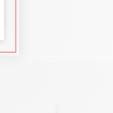
nen
e, wie
uch und