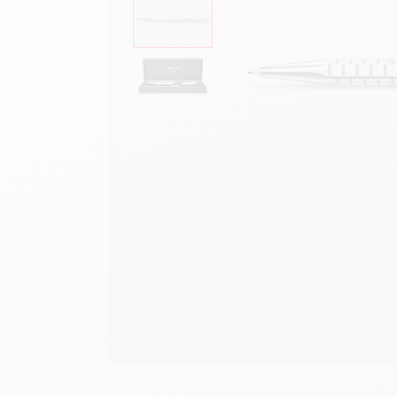
Leere Metallhüllen
A
F
Alles ansehen
S
A