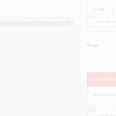
lles ansehen
Alles ansehen
ibralo™
Graphite Line
0.7HB
wisscolor
Technograph
lles ansehen
Alles ansehen
EINE GRAV
+ CHF 20.00 je Stift
Menge
DEM WAREN
Meine Favor