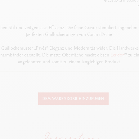
Gratis ab CHF 80.00
A
h
hen Stil und zeitgemässe Effizienz. Die feine Gravur stimuliert angenehm 
perfekten Guillochierungen von Caran d’Ache.
s Guillochemuster „Pavés“ Eleganz und Modernität wider. Die Handwerker
enarmbänder darstellt. Die matte Oberfläche macht diesen
Ecridor
™ zu ei
angelehnten und somit zu einem langlebigen Produkt.
AUSFÜHRUNG DES SCHREIBGERÄTS
DEM WARENKORB HINZUFÜGEN
Minenhalter
Länge: 131 mm & Durchmesser: 8 mm
SCHAFT DES MINENHALTER
Sechseckiger Schaft aus Messing, Platinbeschichtung