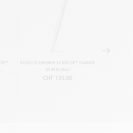
DOR™
KUGELSCHREIBER ECRIDOR™ DAMIER
SET KUGELS
S
SILBERGRAU
DAMIER SIL
LED
CHF 135.00
CH