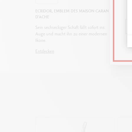
ECRIDOR, EMBLEM DES MAISON CARAN
WIE WÄ
D'ACHE
ZUM SC
Sein sechseckiger Schaft fällt sofort ins
Füllfede
Auge und macht ihn zu einer modernen
oder Ku
Ikone.
um die 
Eigeng
Entdecken
Entdec