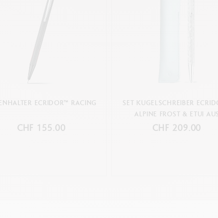
ENHALTER ECRIDOR™ RACING
SET KUGELSCHREIBER ECRI
ALPINE FROST & ETUI AU
POLARBLAUEM LEDER
CHF 155.00
CHF 209.00