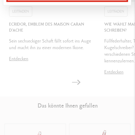
Masse: 18.4 x 8 x 4 cm
LEITFADEN
Gewicht: 0.252 kg
LEITFADEN
Garantie, Gebrauchsanleitung von Caran d'Ache und Tintenpatronen
ECRIDOR, EMBLEM DES MAISON CARAN
WIE WÄHLT MAN
D'ACHE
SCHREIBEN?
GESETZLICHE VORSCHRIFTEN
Sein sechseckiger Schaft fällt sofort ins Auge
Füllfederhalter, 
und macht ihn zu einer modernen Ikone.
Kugelschreiber? 
Swiss Made
verschiedenen S
Entdecken
kennenzulernen.
PRODUKTREFERENZ
Entdecken
Ref. 4789.580
Das könnte Ihnen gefallen