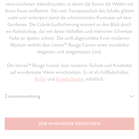
verwunschenen Abendstunden, in denen die Sonne die Wellen mit
ihrem Feuer entflammt. Der rote Transparentlack des Schafts glitzert
subtil und verkörpert damit die schimmernden Kontraste auf dem
Genfersee. Die Cubrik-Guillochierung erinnert an den Blick durch
ein Kaleidoskop, das mit dieser lebhaften und intensiven Schweizer
Farbe zu spielen scheint. Die sanft abgerundete Form moderner
Machart verleiht dem Léman
™
Rouge Carmin einen wunderbar
eleganten und zeitgemässen Look.
Der Léman
™
Rouge Carmin lässt moderne Technik und Kreativität
auf wundersame Weise verschmelzen. Er ist als Füllfederhalter,
Roller
und
Kugelschreiber
erhältlich.
Zusammensetzung
AUSFÜHRUNG DES SCHREIBGERÄTS
Kugelschreiber
DEM WARENKORB HINZUFÜGEN
137 mm x 12.2 mm