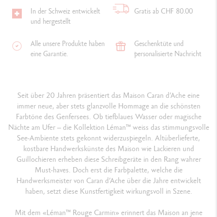
In der Schweiz entwickelt
Gratis ab CHF 80.00
und hergestellt
Alle unsere Produkte haben
Geschenktüte und
eine Garantie.
personalisierte Nachricht
Seit über 20 Jahren präsentiert das Maison Caran d’Ache eine
immer neue, aber stets glanzvolle Hommage an die schönsten
Farbtöne des Genfersees. Ob tiefblaues Wasser oder magische
Nächte am Ufer – die Kollektion Léman
™
weiss das stimmungsvolle
See-Ambiente stets gekonnt widerzuspiegeln. Altüberlieferte,
kostbare Handwerkskünste des Maison wie Lackieren und
Guillochieren erheben diese Schreibgeräte in den Rang wahrer
Must-haves. Doch erst die Farbpalette, welche die
Handwerksmeister von Caran d’Ache über die Jahre entwickelt
haben, setzt diese Kunstfertigkeit wirkungsvoll in Szene.
Mit dem «Léman
™
Rouge Carmin» erinnert das Maison an jene