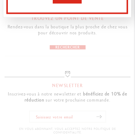
carnet à portée de main) en blanc sur le côté
Petites illustrations décoratives dessinées à la main par Sir Paul
TROUVEZ UN POINT DE VENTE
Smith tout au long du carnet (toutes les 4 pages)
Rendez-vous dans la boutique la plus proche de chez vous
216 pages
pour découvrir nos produits.
Reliure pour une ouverture à plat à 180°
RECHERCHER
Pages blanches quadrillage en pointillées
2
Papier certifié FSC™, 80 g/m
, sans acide
Enveloppe plastique de protection individuelle
Poids : 148 g
NEWSLETTER
Inscrivez-vous à notre newsletter et
bénéficiez de 10% de
TECHNIQUES D'UTILISATION
réduction
sur votre prochaine commande.
Les pointillés permettent autant l’écriture que le dessin
NORMES LÉGALES
EN VOUS ABONNANT, VOUS ACCEPTEZ NOTRE POLITIQUE DE
FSC™, sans acide
CONFIDENTIALITÉ.