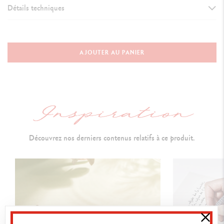
Détails techniques
VERSION D'INSTRUMENT D'ÉCRITURE
Stylo Bille
AJOUTER AU PANIER
Longueur : 128 mm &
Diamètre : 8 mm
CORPS DU STYLO
Corps hexagonal en laiton revêtu de platine
Découvrez nos derniers contenus relatifs à ce produit.
Motif en forme de volumes cubiques
Mécanisme bouton-poussoir et clip flexible platinés
Isotype et logo Caran d’Ache gravés sur le bouton