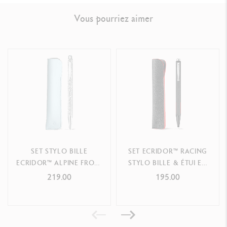
RÉFÉRENCE DU PRODUIT
Vous pourriez aimer
Réf. 890.377
SET STYLO BILLE
SET ECRIDOR™ RACING
ECRIDOR™ ALPINE FROST
STYLO BILLE & ÉTUI EN
& ÉTUI BLEU POLAIRE EN
CUIR
219.00
195.00
CUIR