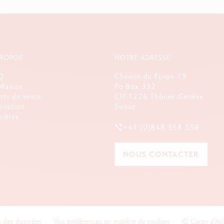
PROPOS
NOTRE ADRESSE
Q
Chemin du Foron 19
Maison
Po Box 332
nts de vente
CH-1226 Thônex-Genève
piration
Suisse
rières
+41 (0)848 558 558
NOUS CONTACTER
n des données
Vos préférences en matière de cookies
© Caran d'A