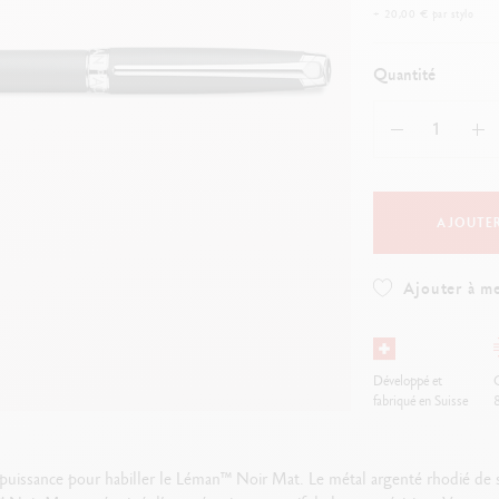
oîte en métal vide
Voir tout
+ 20,00 € par stylo
ibralo™
Graphite Line
oir tout
wisscolor
Technograph
Quantité
oir tout
Voir tout
AJOUTER
Ajouter à me
Développé et
O
fabriqué en Suisse
puissance pour habiller le Léman™ Noir Mat. Le métal argenté rhodié de ses