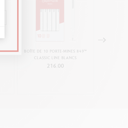
LATINÉ
BOÎTE DE 10 PORTE-MINES 849™
PORTE-MIN
CLASSIC LINE BLANCS
SKYBLUE & 
216.00