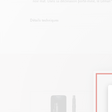
noir mat. Dans sa déclinaison porte-mine, le Léman™
Détails techniques
Corps et
Bouton ca