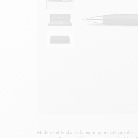
B
F
V
S
V
Moderne et tendance, la teinte noire mate joue de sa 