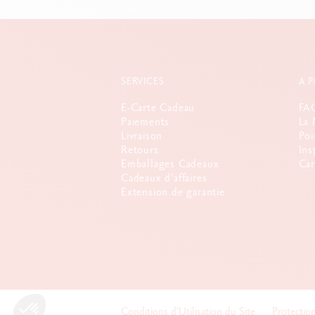
SERVICES
A 
E-Carte Cadeau
FA
Paiements
La 
Livraison
Poi
Retours
Ins
Emballages Cadeaux
Car
Cadeaux d'affaires
Extension de garantie
Conditions d'Utilisation du Site
Protectio