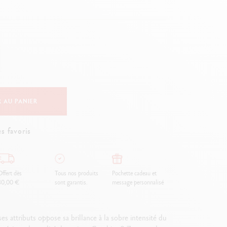
Creative Box
Set Créatif Oliver Jeffers
Set Botanique Julie thomas
Set de lettering Rylsee
Malette de voyage Swisscolor
Voir tout
 AU PANIER
s favoris
ffert dès
Tous nos produits
Pochette cadeau et
80,00 €
sont garantis.
message personnalisé
 attributs oppose sa brillance à la sobre intensité du