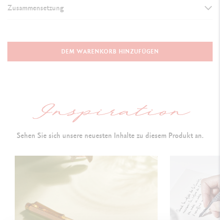
Zusammensetzung
AUSFÜHRUNG DES SCHREIBGERÄTS
Tintenroller
DEM WARENKORB HINZUFÜGEN
Bei geschlossener Kappe: 136.5 mm
Offen, ohne Kappe: 112 mm
O
ffen, bei hinten aufgesteckter Kappe: 160 mm
Durchmesser: 10 mm
Sehen Sie sich unsere neuesten Inhalte zu diesem Produkt an.
SCHAFT DES STIFTS
Sechseckiger Schaft aus Messing,
Platinbeschichtung
Feine Diamant-Guillochierung, Es ist mit Hexagonen versehen
Kappe einrastend
und Clip komplett poliert