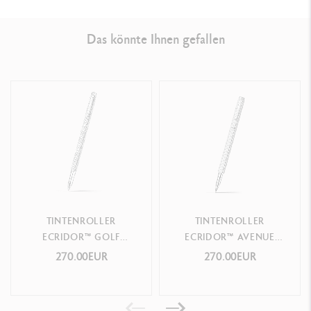
Das könnte Ihnen gefallen
PRODUKTREFERENZ
Ref. 838.349
TINTENROLLER
TINTENROLLER
ECRIDOR™ GOLF
ECRIDOR™ AVENUE
PLATINBESCHICHTET
PLATINBESCHICHTET
270.00EUR
270.00EUR