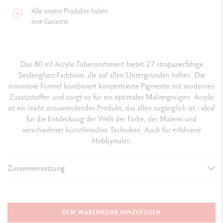
Alle unsere Produkte haben
eine Garantie.
Das 80 ml Acrylic-Tubensortiment bietet 27 strapazierfähige
Seidenglanz-Farbtöne, die auf allen Untergründen haften. Die
innovative Formel kombiniert konzentrierte Pigmente mit modernen
Zusatzstoffen und sorgt so für ein optimales Malvergnügen. Acrylic
ist ein leicht anzuwendendes Produkt, das allen zugänglich ist - ideal
für die Entdeckung der Welt der Farbe, der Malerei und
verschiedener künstlerischer Techniken. Auch für erfahrene
Hobbymaler.
Zusammensetzung
DETAILS DER FARBE
Format 80 ml
DEM WARENKORB HINZUFÜGEN
Gleichmässig satiniertes Aussehen