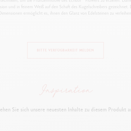
echniken, um die Pflanzenmotive des Ecridor™ Flowers zu erzielen. Dank
sion und in feinem Weiß auf den Schaft des Kugelschreibers gezeichnet. 
Dimensionen ermöglicht es, ihnen den Glanz von Edelsteinen zu verleihen
AUSFÜHRUNG DES SCHREIBGERÄTS
BITTE VERFÜGBARKEIT MELDEN
Kugelschreiber
Länge: 128 mm
& Durchmesser: 8 mm
SCHAFT DES STIFTS
Sechseckiger Schaft aus Messing mit Platinbeschichtung
ehen Sie sich unsere neuesten Inhalte zu diesem Produkt a
Die Attribute (Clip/Druckmechanismus) wurden glänzend poliert
Lasergravur des Caran d’Ache-Logos auf dem Druckknopf