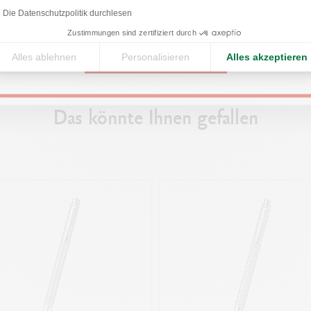
den perfekten Stift dafür wählen.
United States
ebrauch besser kennenzulernen.
Die Datenschutzpolitik durchlesen
Entdecken
Zustimmungen sind zertifiziert durch
ken
PRODUKTREFERENZ
Alles ablehnen
Personalisieren
Alles akzeptieren
CONTINUE
Ref. 890.017
Das könnte Ihnen gefallen