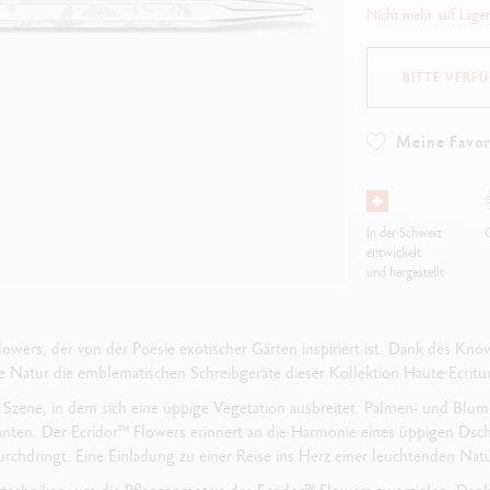
Alles ansehen
Nicht mehr auf Lage
ibralo™
Graphite Line
lles ansehen
Technograph
Alles ansehen
BITTE VERF
Meine Favor
In der Schweiz
G
entwickelt
und hergestellt
owers, der von der Poesie exotischer Gärten inspiriert ist. Dank des K
e Natur die emblematischen Schreibgeräte dieser Kollektion Haute Ecrit
in Szene, in dem sich eine üppige Vegetation ausbreitet. Palmen- und Blu
anten. Der Ecridor™ Flowers erinnert an die Harmonie eines üppigen Dsc
urchdringt. Eine Einladung zu einer Reise ins Herz einer leuchtenden Natu