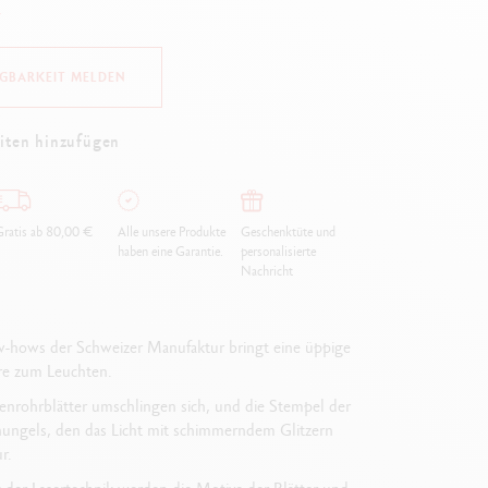
r
Creative Box
Kreativ-Set Oliver Jeffers
Botanisches-Set Julie Thomas
ÜGBARKEIT MELDEN
Lettering-Set Rylsee
Reise-Set SWISSCOLOR
iten hinzufügen
Alles ansehen
ratis ab 80,00 €
Alle unsere Produkte
Geschenktüte und
haben eine Garantie.
personalisierte
Nachricht
now-hows der Schweizer Manufaktur bringt eine üppige
ure zum Leuchten.
menrohrblätter umschlingen sich, und die Stempel der
hungels, den das Licht mit schimmerndem Glitzern
r.