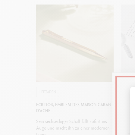
Zur Ausstattun
LEITFADEN
LEITF
ECRIDOR, EMBLEM DES MAISON CARAN
WIE WÄ
D'ACHE
ZUM SC
Sein sechseckiger Schaft fällt sofort ins
Füllfede
Auge und macht ihn zu einer modernen
oder Ku
Ikone.
um die 