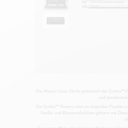
Leere Metallhüllen
F
Alles ansehen
A
Das Maison Caran d’Ache präsentiert den Ecridor™ Fl
und paradiesisch
Der Ecridor™ Flowers setzt ein tropisches Paradies 
Vanille- und Blumenrohrblüten glitzern wie Diam
d