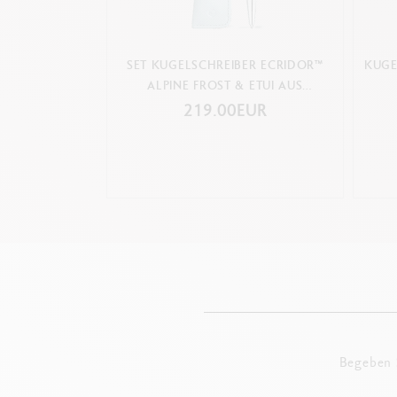
SET KUGELSCHREIBER ECRIDOR™
KUGE
ALPINE FROST & ETUI AUS
POLARBLAUEM LEDER
219.00EUR
Begeben S