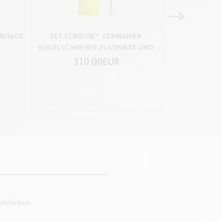
RITAGE
SET ECRIDOR™ GERMANIER
KUGELSCHREI
KUGELSCHREIBER PLATINIERT UND
LEDERETUI – SONDEREDITION
310.00EUR
19
entdecken.