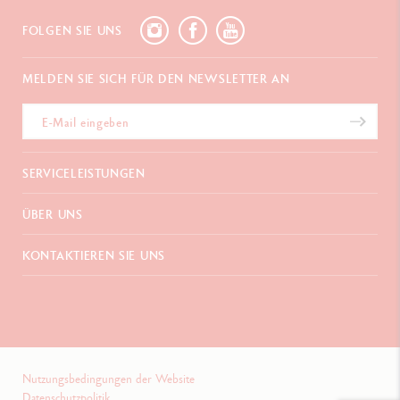
FOLGEN SIE UNS
MELDEN SIE SICH FÜR DEN NEWSLETTER AN
SERVICELEISTUNGEN
E-Geschenkgutschein
ÜBER UNS
Zahlungen
Versand und Lieferung
Häufig gestellte Fragen
KONTAKTIEREN SIE UNS
Retouren
La Maison
Geschenkverpackung
Verkaufsstellen
Chemin du Foron 19
Werbegeschenke
Inspiration
Po Box 332
Garantieverlängerung
Karriere
CH-1226 Thônex-Genf
Schweiz
+41 (0)848 558 558
Nutzungsbedingungen der Website
Datenschutzpolitik